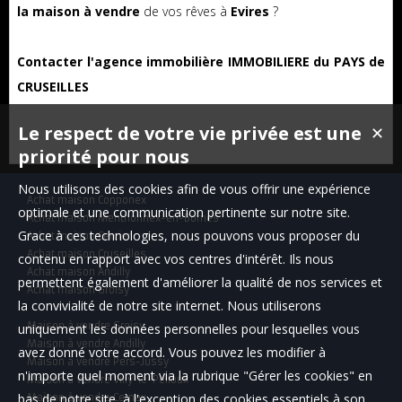
la maison à vendre
de vos rêves à
Evires
?
Contacter l'agence immobilière IMMOBILIERE du PAYS de
CRUSEILLES
Le respect de votre vie privée est une
✕
priorité pour nous
Nous utilisons des cookies afin de vous offrir une expérience
Achat maison Copponex
optimale et une communication pertinente sur notre site.
Achat maison Menthonnex-en-Bornes
Grace à ces technologies, nous pouvons vous proposer du
Achat maison Cercier
Achat maison Cruseilles
contenu en rapport avec vos centres d'intérêt. Ils nous
Achat maison Andilly
permettent également d'améliorer la qualité de nos services et
Achat maison Groisy
la convivialité de notre site internet. Nous utiliserons
Maison à vendre Groisy
uniquement les données personnelles pour lesquelles vous
Maison à vendre Andilly
avez donné votre accord. Vous pouvez les modifier à
Maison à vendre Pers-Jussy
n'importe quel moment via la rubrique "Gérer les cookies" en
Maison à vendre Villy-le-Pelloux
bas de notre site, à l'exception des cookies essentiels à son
Maison à vendre Cernex