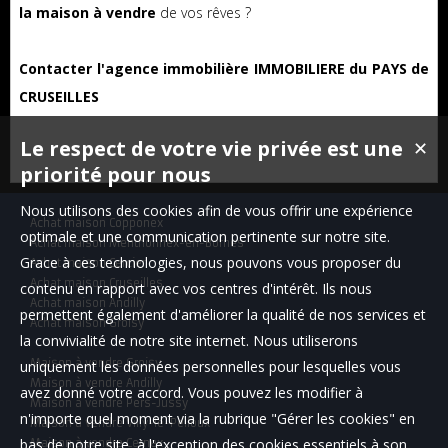
la maison à vendre
de vos rêves ?
Contacter l'agence immobilière IMMOBILIERE du PAYS de
CRUSEILLES
Le respect de votre vie privée est une
✕
priorité pour nous
Nous utilisons des cookies afin de vous offrir une expérience
Achat maison Copponex
optimale et une communication pertinente sur notre site.
Achat maison Menthonnex-en-Bornes
Grace à ces technologies, nous pouvons vous proposer du
Achat maison Cercier
Achat maison Cruseilles
contenu en rapport avec vos centres d'intérêt. Ils nous
Achat maison Andilly
permettent également d'améliorer la qualité de nos services et
Achat maison Groisy
la convivialité de notre site internet. Nous utiliserons
Maison à vendre Groisy
uniquement les données personnelles pour lesquelles vous
Maison à vendre Andilly
avez donné votre accord. Vous pouvez les modifier à
Maison à vendre Pers-Jussy
n'importe quel moment via la rubrique "Gérer les cookies" en
Maison à vendre Villy-le-Pelloux
bas de notre site, à l'exception des cookies essentiels à son
Maison à vendre Cernex