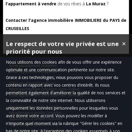
l'appartement à vendre
de vos rêves à
La Muraz
?
Contacter l'agence immobilière IMMOBILIERE du PAYS de
CRUSEILLES
Le respect de votre vie privée est une
✕
priorité pour nous
Nous utilisons des cookies afin de vous offrir une expérience
Achat appartement Cruseilles
optimale et une communication pertinente sur notre site.
Achat appartement Copponex
Grace à ces technologies, nous pouvons vous proposer du
Achat appartement Villy-le-Pelloux
Achat appartement La Muraz
contenu en rapport avec vos centres d'intérêt. Ils nous
Achat appartement Collonges-sous-Salève
permettent également d'améliorer la qualité de nos services et
Achat appartement Saint-Julien-en-Genevois
la convivialité de notre site internet. Nous utiliserons
Appartement à vendre Cruseilles
uniquement les données personnelles pour lesquelles vous
Appartement à vendre Cruseilles
avez donné votre accord. Vous pouvez les modifier à
Appartement à vendre Cruseilles
n'importe quel moment via la rubrique "Gérer les cookies" en
Appartement à vendre Annecy
bas de notre site, à l'exception des cookies essentiels à son
Appartement à vendre Saint-Julien-en-Genevois