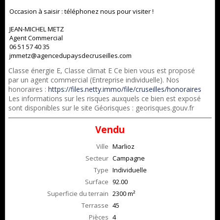
Occasion à saisir : téléphonez nous pour visiter !
JEAN-MICHEL METZ
Agent Commercial
06 51 57 40 35
jmmetz@agencedupaysdecruseilles.com
Classe énergie E, Classe climat E Ce bien vous est proposé
par un agent commercial (Entreprise individuelle). Nos
honoraires :
https://files.netty.immo/file/cruseilles/honoraires
Les informations sur les risques auxquels ce bien est exposé
sont disponibles sur le site Géorisques : georisques.gouv.fr
Vendu
Ville
Marlioz
Secteur
Campagne
Type
Individuelle
Surface
92.00
Superficie du terrain
2300 m²
Terrasse
45
Pièces
4