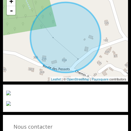
+
-
Leaflet
| ©
OpenStreetMap
|
Foursquare
contributors
Nous contacter