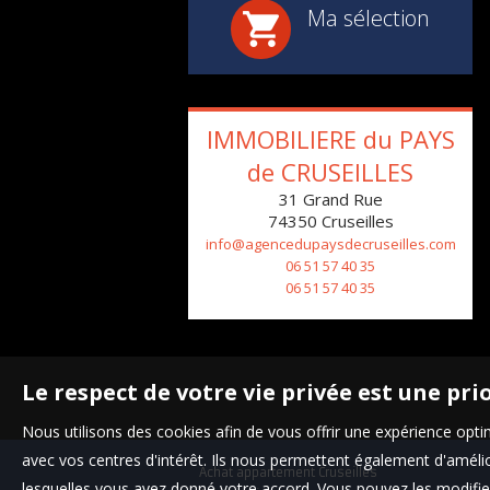
Ma sélection
IMMOBILIERE du PAYS
1
de CRUSEILLES
31 Grand Rue
74350
Cruseilles
info@agencedupaysdecruseilles.com
06 51 57 40 35
06 51 57 40 35
Le respect de votre vie privée est une pri
Nous utilisons des cookies afin de vous offrir une expérience op
avec vos centres d'intérêt. Ils nous permettent également d'amélior
Achat appartement Cruseilles
lesquelles vous avez donné votre accord. Vous pouvez les modifier