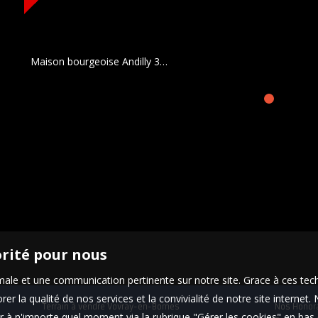
Maison bourgeoise Andilly
300 m²
orité pour nous
timale et une communication pertinente sur notre site. Grace à ces 
er la qualité de nos services et la convivialité de notre site interne
Terrain à vendre Vovray-en-Bornes
Nos Honor
 à n'importe quel moment via la rubrique "Gérer les cookies" en bas d