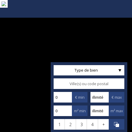
Type de bien
€ min
€ max
m² min
m² max
1
2
3
4
+