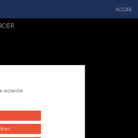
ACCUEIL
RCIER
e recherche
l
 bien