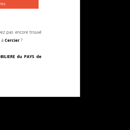
res
vez pas encore trouvé
s à
Cercier
?
BILIERE du PAYS de